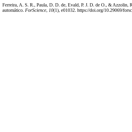
Ferreira, A. S. R., Paula, D. D. de, Evald, P. J. D. de O., & Azzolin
automático.
ForScience
,
10
(1), e01032. https://doi.org/10.29069/fo