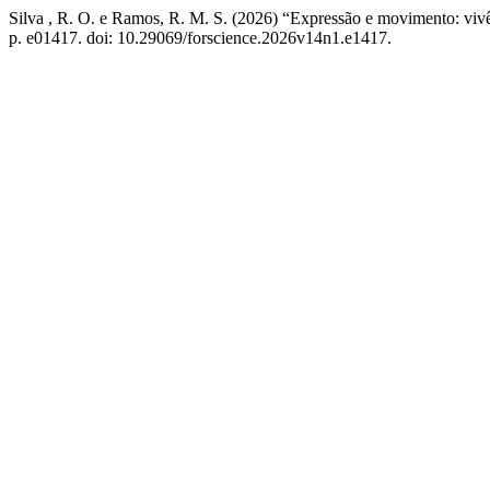
Silva , R. O. e Ramos, R. M. S. (2026) “Expressão e movimento: vivê
p. e01417. doi: 10.29069/forscience.2026v14n1.e1417.