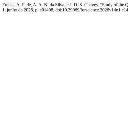
Freitas, A. F. de, A. A. N. da Silva, e J. D. S. Chaves. “Study of th
1, junho de 2026, p. e01408, doi:10.29069/forscience.2026v14n1.e1