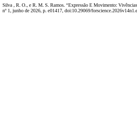
Silva , R. O., e R. M. S. Ramos. “Expressão E Movimento: Vivência
nº 1, junho de 2026, p. e01417, doi:10.29069/forscience.2026v14n1.