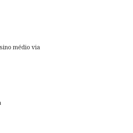
sino médio via
z
a