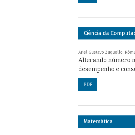
Ciência da Computa
Ariel Gustavo Zuquello, Rômu
Alterando número m
desempenho e cons
PDF
Matemática