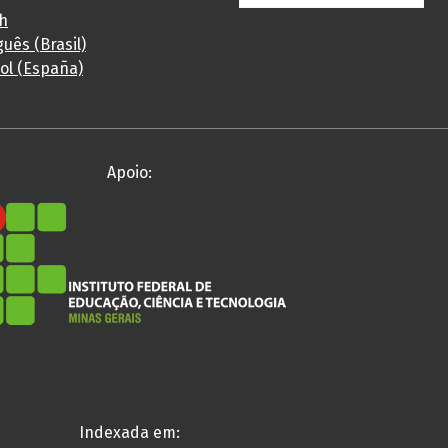
sh
uês (Brasil)
ol (España)
Apoio:
Indexada em: