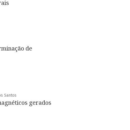
rais
erminação de
os Santos
magnéticos gerados