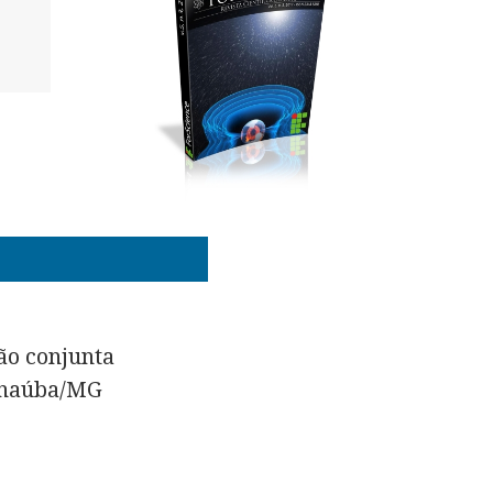
ão conjunta
Janaúba/MG