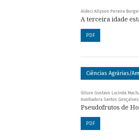
Aldeci Allyson Pereira Borges
A terceira idade es
PDF
Ciências Agrárias/Am
Gilson Gustavo Lucinda Macha
Auxiliadora Santos Gonçalves
Pseudofrutos de Ho
PDF