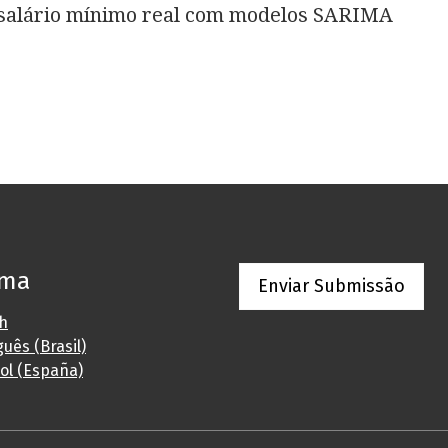
 salário mínimo real com modelos SARIMA
oma
Enviar Submissão
sh
uês (Brasil)
ol (España)