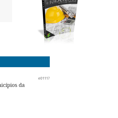
e01117
icípios da