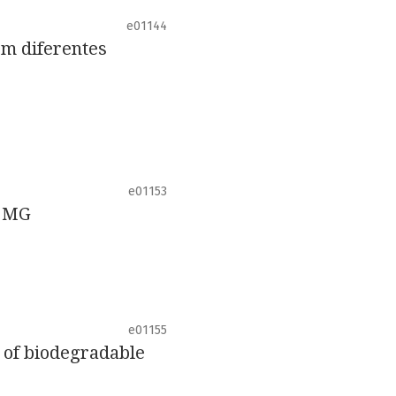
e01144
em diferentes
e01153
– MG
e01155
n of biodegradable