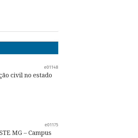
e01148
ão civil no estado
e01175
DESTE MG – Campus