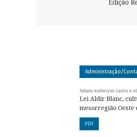
Edição R
Administração/Cont
Tatiane Katheryne Castro e A
Lei Aldir Blanc, cu
mesorregião Oeste 
PDF