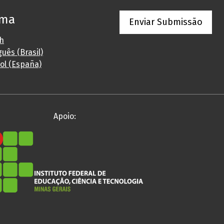
oma
Enviar Submissão
sh
uês (Brasil)
ol (España)
Apoio: