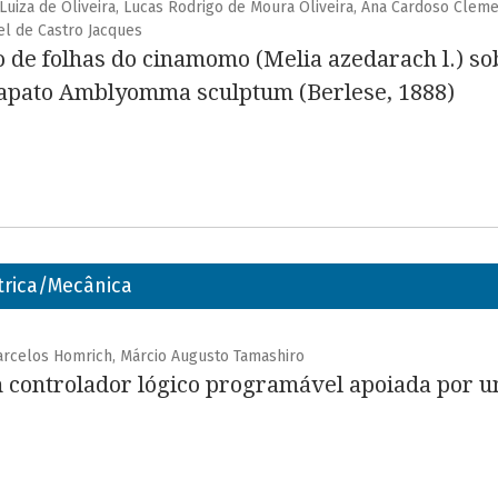
e Luiza de Oliveira, Lucas Rodrigo de Moura Oliveira, Ana Cardoso Clem
iel de Castro Jacques
o de folhas do cinamomo (Melia azedarach l.) so
apato Amblyomma sculptum (Berlese, 1888)
trica/Mecânica
Barcelos Homrich, Márcio Augusto Tamashiro
controlador lógico programável apoiada por um