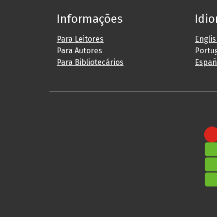
Informações
Idi
Para Leitores
Engli
Para Autores
Portug
Para Bibliotecários
Españ