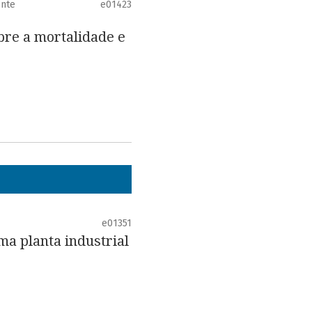
ente
e01423
bre a mortalidade e
e01351
a planta industrial