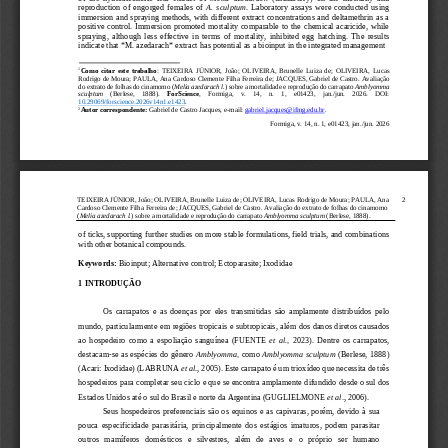
reproduction  of  engorged  females  of 
A.  sculptum
.  Laboratory  assays  were  conducted  using 
immersion and spraying methods, with different extract concentrations and deltamethrin as a 
positive  control.  Immer
sion  promoted  mortality  comparable  to  the  chemical  acaricide,  while 
spraying,  although  less  effective  in  terms  of  mortality,  inhibited  egg  hatching.  The  results 
indicate that *M. azedarach* extract has potential as a bioinput in the integrated management 
1
Como  citar  este  trabalho
: 
TEIXEIRA  JÚNIOR, 
João
; 
O
LIVEIRA, 
Brunelle  Luiza  de
;  OLIVEIRA, 
Lucas 
Rodrigo de Moura
; PAULA, 
Ana Cardoso Clemente Filha Ferreira de
; JACQUES, 
Gabriel de Castro. 
A
valiação 
do extrato de folhas do cinamomo (
Melia 
azedarach l.
) sobre a mortalidade e reprodução do carrapato 
Amblyomma 
sculptum
(
B
erlese,    1888). 
ForScience
, 
Formiga
,    v.    14,    n.    1,    e014
23
,    jan./jun.    2026. 
DOI: 
10.29069/forscience.2026v14n1.e14
23
.
2
Autor correspondente: 
Gabriel de Castro Jacques, 
e
-
mail:
gabriel.jacques@ifmg.edu.br
.
Formiga, v. 14, n. 1, e014
23
, jan./jun. 2026
TEIXEIRA JÚNIOR, 
João
; 
O
LIVEIRA, 
Brunelle Luiza de
; OLIVEIRA, 
Lucas Rodrigo de Moura
; PAULA, 
Ana 
2
Cardoso Clemente Filha 
Ferreira de
; JACQUES, 
Gabriel de Castro. 
A
valiação do extrato de folhas do cinamomo 
(
Melia azedarach l.
) sobre a mortalidade e reprodução do carrapato 
Amblyomma sculptum
(
B
erlese, 1888).
of ticks, supporting further studies on more stable formulations, field trials, and combinations 
with other botanical compounds.
Keywords:
Bioinput; Alternative control; Ectoparasite; Ixodidae
1 
INTRODUÇÃO
Os  carrapatos  e  as  doenças  por  eles  transmitidas  são  amplamente  distribuídos  pelo 
mundo, particularmente em regiões tropicais e subtropicais, além dos danos diretos causados 
ao  hospedeiro  como  a  espoliação  sanguínea  (
FUENTE 
et  al.,
2023
).  Dentre  os  carrapa
tos
,
destacam
-
se as espécies do gênero 
Amblyomma, 
como 
Amblyomma sculptum 
(Berlese, 1888) 
(Acari: Ixodidae) (
LABRUNA
et al
.
, 2005). Este carrapato é
um trioxídeo
que
necessita de três 
hospedeiros para completar seu ciclo e que se encontra amplamente difund
ido desde o sul dos 
Estados Unidos até o sul do Brasil e norte da Argentina (
GUGLIELMONE
et al
.
,
2006).
Seus  hospedeiros  preferenciais  são  os  equinos  e  as  capivaras,  porém,  devido  à  sua 
pouca  especificidade  parasitária,  principalmente  dos  estágios 
imaturos,  podem  parasitar 
outros   mamíferos   domésticos   e   silvestres,   além   de   aves   e   o   próprio   ser   humano 