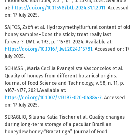
Indonesia. Biotropia, v. 31, n. 1, p. 23-33, 2024. Available
at:
https://doi.org/10.11598/btb.2024.31.1.2011
. Accessed
on: 17 July 2025.
SAJTOS, Zsófi et al. Hydroxymethylfurfural content of old
honey samples–Does the sticky treat really last
forever?. LWT, v. 193, p. 115781, 2024. Available at:
https://doi.org/10.1016/j.lwt.2024.115781
. Accessed on: 17
July 2025.
SCHIASSI, Maria Cecília Evangelista Vasconcelos et al.
Quality of honeys from different botanical origins.
Journal of Food Science and Technology, v. 58, n. 11, p.
4167-4177, 2021.Available at:
https://doi.org/10.1007/s13197-020-04884-7
. Accessed
on: 17 July 2025.
SERAGLIO, Siluana Katia Tischer et al. Quality changes
during long-term storage of a peculiar Brazilian
honeydew honey:“Bracatinga”. Journal of Food