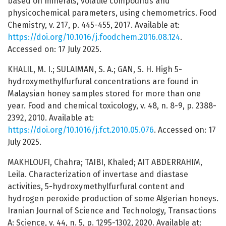
based on minerals, volatile compounds and
physicochemical parameters, using chemometrics. Food
Chemistry, v. 217, p. 445-455, 2017. Available at:
https://doi.org/10.1016/j.foodchem.2016.08.124
.
Accessed on: 17 July 2025.
KHALIL, M. I.; SULAIMAN, S. A.; GAN, S. H. High 5-
hydroxymethylfurfural concentrations are found in
Malaysian honey samples stored for more than one
year. Food and chemical toxicology, v. 48, n. 8-9, p. 2388-
2392, 2010. Available at:
https://doi.org/10.1016/j.fct.2010.05.076
. Accessed on: 17
July 2025.
MAKHLOUFI, Chahra; TAIBI, Khaled; AIT ABDERRAHIM,
Leila. Characterization of invertase and diastase
activities, 5-hydroxymethylfurfural content and
hydrogen peroxide production of some Algerian honeys.
Iranian Journal of Science and Technology, Transactions
A: Science, v. 44, n. 5, p. 1295-1302, 2020. Available at: