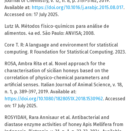
Journal of Chemistry, v. 12, n. 8, p. 3151-3162, 2019.
Available at:
https://doi.org/10.1016/j.arabjc.2015.08.017
.
Accessed on: 17 July 2025.
Lutz IA. Métodos físico-químicos para análise de
alimentos. 4a ed. São Paulo: ANVISA; 2008.
Core T. R: A language and environment for statistical
computing. R Foundation for Statistical Computing. 2023.
ROSA, Ambra Rita et al. Novel approach for the
characterisation of sicilian honeys based on the
correlation of physico-chemical parameters and
artificial senses. Italian Journal of Animal Science, v. 18,
n. 1, p. 389-397, 2019. Available at:
https://doi.org/10.1080/1828051X.2018.1530962
. Accessed
on: 17 July 2025.
ROSYIDAH, Rara Annisaur et al. Antibacterial and
diastase enzyme activities of honey Apis Mellifera from