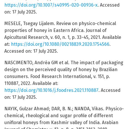
https://doi.org/10.1007/s40995-020-00936-x
. Accessed
on: 17 July 2025.
MESELE, Tsegay Lijalem. Review on physico-chemical
properties of honey in Eastern Africa. Journal of
Apicultural Research, v. 60, n. 1, p. 33-45, 2021. Available
at:
https://doi.org/10.1080/00218839.2020.1754566
.
Accessed on: 17 July 2025.
NASCIMENTO, Andréa GM et al. The impact of packaging
design on the perceived quality of honey by Brazilian
consumers. Food Research International, v. 151, p.
110887, 2022. Available at:
https://doi.org/10.1016/j.foodres.2021.110887
. Accessed
on: 17 July 2025.
NAYIK, Gulzar Ahmad; DAR, B. N.; NANDA, Vikas. Physico-
chemical, rheological and sugar profile of different
unifloral honeys from Kashmir valley of India. Arabian